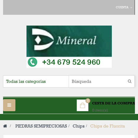
CUENTA
0
CESTA DE LA COMPRA
Navegación
0 item(s)
Toggle
>
PIEDRAS SEMIPRECIOSAS
>
Chips
>
Chips de Fluorita