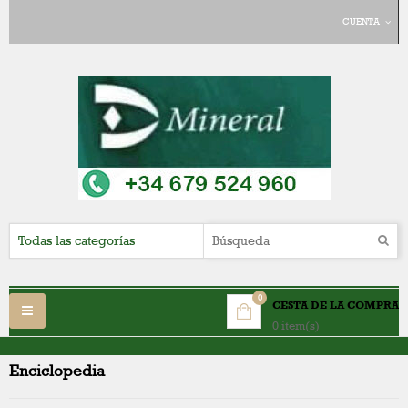
CUENTA
0
CESTA DE LA COMPRA
Navegación
0 item(s)
Toggle
Enciclopedia