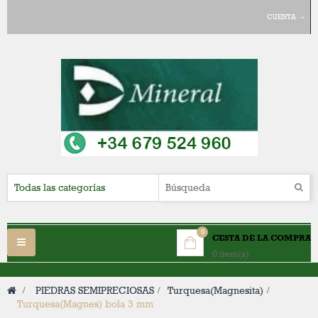
CUENTA
0
CESTA DE LA COMPRA
Navegación
0 item(s)
Toggle
>
PIEDRAS SEMIPRECIOSAS
>
Turquesa(Magnesita)
>
Turquesa(Magnes) bola 3 mm