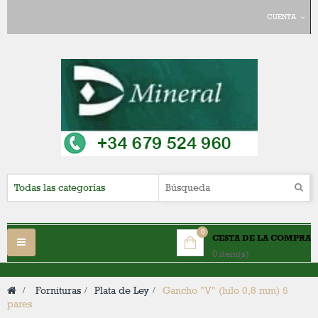
CUENTA
0
CESTA DE LA COMPRA
Navegación
0 item(s)
Toggle
>
Fornituras
>
Plata de Ley
>
Gancho "V" (hilo 0,8 mm) 5
pares