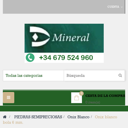
CUENTA
0
CESTA DE LA COMPRA
Navegación
0 item(s)
Toggle
>
PIEDRAS SEMIPRECIOSAS
>
Onix Blanco
>
Onix blanco
bola 6 mm.