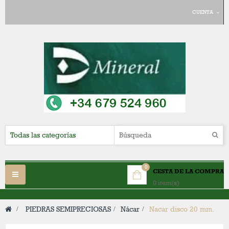
CUENTA
0
CESTA DE LA COMPRA
Navegación
0 item(s)
Toggle
>
PIEDRAS SEMIPRECIOSAS
>
Nácar
>
Nacar disco 20 mm.