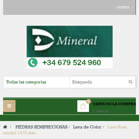
CUENTA
0
CESTA DE LA COMPRA
Navegación
0 item(s)
Toggle
>
PIEDRAS SEMIPRECIOSAS
>
Lava de Color
>
Lava Rosa
rondel 15*9 mm.