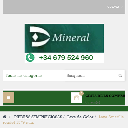
CUENTA
0
CESTA DE LA COMPRA
Navegación
0 item(s)
Toggle
>
PIEDRAS SEMIPRECIOSAS
>
Lava de Color
>
Lava Amarilla
rondel 15*9 mm.