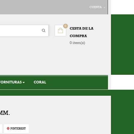
CUENTA
0
CESTA DE LA
COMPRA
0 item(s)
FORNITURAS
CORAL
 MM.
PINTEREST