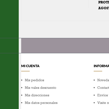
PROT
AGOS
MI CUENTA
INFORM
Mis pedidos
Noveda
Mis vales descuento
Contact
Mis direcciones
Envíos 
Mis datos personales
Visite 