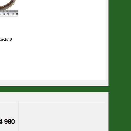
tado 6
4 960