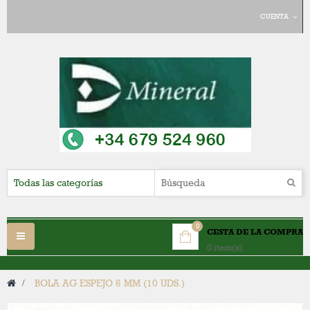
CUENTA
0
CESTA DE LA COMPRA
Navegación
0 item(s)
Toggle
>
BOLA AG ESPEJO 6 MM (10 UDS.)