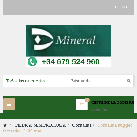
CUENTA
0
CESTA DE LA COMPRA
Navegación
0 item(s)
Toggle
>
PIEDRAS SEMIPRECIOSAS
>
Cornalina
>
Cornalina nugget
facetado 12*20 mm.