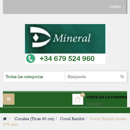
CUENTA
0
CESTA DE LA COMPRA
Navegación
0 item(s)
Toggle
>
Corales (Tiras 40 cm)
>
Coral Bambú
>
Coral Bambú hueso
3*6 mm.