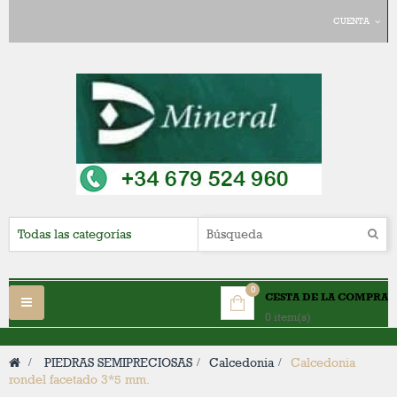
CUENTA
0
CESTA DE LA COMPRA
Navegación
0 item(s)
Toggle
>
PIEDRAS SEMIPRECIOSAS
>
Calcedonia
>
Calcedonia
rondel facetado 3*5 mm.