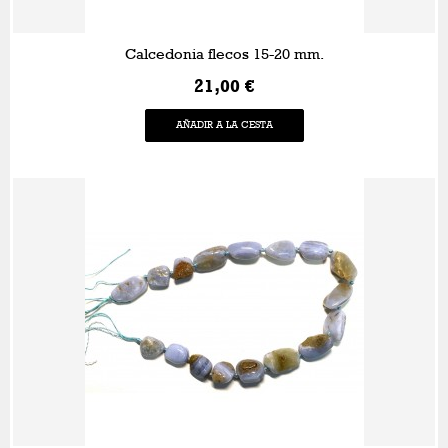
Calcedonia flecos 15-20 mm.
21,00 €
AÑADIR A LA CESTA