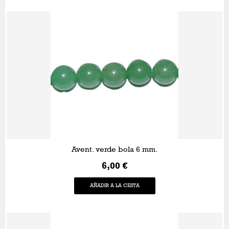
Avent. verde bola 6 mm.
6,00 €
AÑADIR A LA CESTA