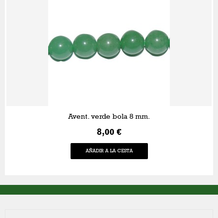
Avent. verde bola 8 mm.
8,00 €
AÑADIR A LA CESTA