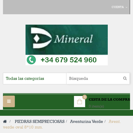
CUENTA
0
CESTA DE LA COMPRA
Navegación
0 item(s)
Toggle
>
PIEDRAS SEMIPRECIOSAS
>
Aventurina Verde
>
Avent.
verde oval 8*10 mm.