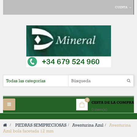
CUENTA
0
CESTA DE LA COMPRA
Navegación
0 item(s)
Toggle
>
PIEDRAS SEMIPRECIOSAS
>
Aventurina Azul
>
Aventurina
Azul bola facetada 12 mm