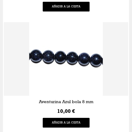
AÑADIR A LA CESTA
Aventurina Azul bola 8 mm
10,00 €
AÑADIR A LA CESTA