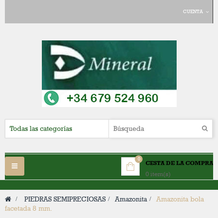
CUENTA
0
CESTA DE LA COMPRA
Navegación
0 item(s)
Toggle
>
PIEDRAS SEMIPRECIOSAS
>
Amazonita
>
Amazonita bola
facetada 8 mm.