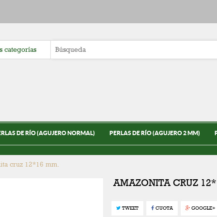
ERLAS DE RÍO (AGUJERO NORMAL)
PERLAS DE RÍO (AGUJERO 2 MM)
ita cruz 12*16 mm.
AMAZONITA CRUZ 12*
TWEET
CUOTA
GOOGLE+