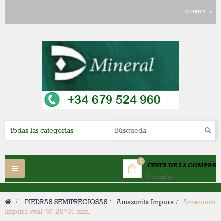
CUENTA
0
CESTA DE LA COMPRA
Navegación
0 item(s)
Toggle
>
PIEDRAS SEMIPRECIOSAS
>
Amazonita Impura
>
Amazonita
Impura oval "S" 20*30 mm.