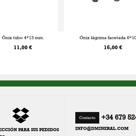
Ónix tubo 4*13 mm.
Ónix lágrima facetada 6*1
11,00 €
16,00 €
AÑADIR A LA CESTA
AÑADIR A LA CESTA
+34 679 52
Contacto
INFO@DMINERAL.COM
ECCIÓN PARA SUS PEDIDOS