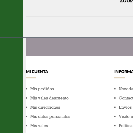
AGOS
MI CUENTA
INFORM
Mis pedidos
Noveda
Mis vales descuento
Contact
Mis direcciones
Envíos 
Mis datos personales
Visite 
Mis vales
Polític