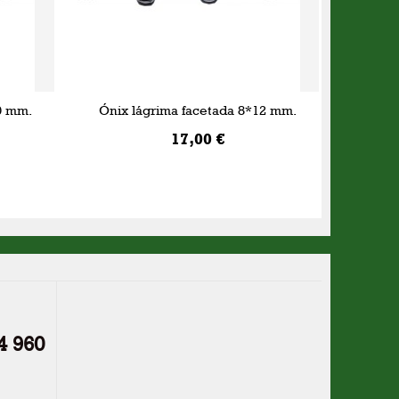
0 mm.
Ónix lágrima facetada 8*12 mm.
17,00 €
AÑADIR A LA CESTA
4 960