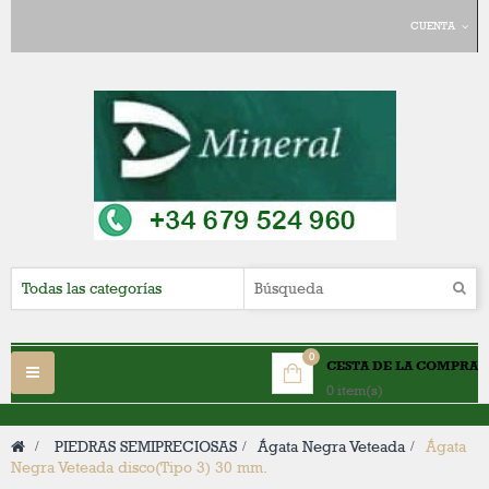
CUENTA
0
CESTA DE LA COMPRA
Navegación
0 item(s)
Toggle
>
PIEDRAS SEMIPRECIOSAS
>
Ágata Negra Veteada
>
Ágata
Negra Veteada disco(Tipo 3) 30 mm.