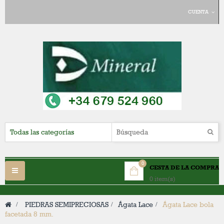
CUENTA
0
CESTA DE LA COMPRA
Navegación
0 item(s)
Toggle
>
PIEDRAS SEMIPRECIOSAS
>
Ágata Lace
>
Ágata Lace bola
facetada 8 mm.