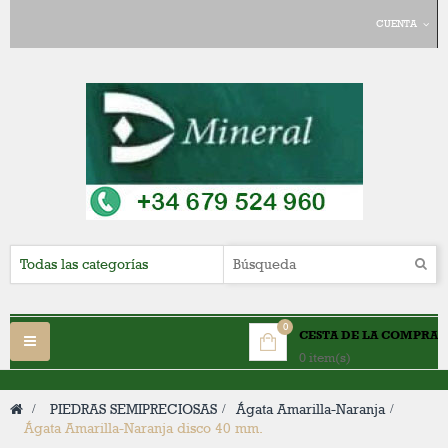
CUENTA
0
CESTA DE LA COMPRA
Navegación
0 item(s)
Toggle
>
PIEDRAS SEMIPRECIOSAS
>
Ágata Amarilla-Naranja
>
Ágata Amarilla-Naranja disco 40 mm.